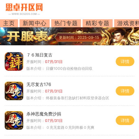
主页
新闻中心
热门专题
精彩专题
游戏资
更新时间：2025-09-15
７６旭日复古
详情
开服时间：
07月/31日
版本介绍：
日赚1000自动捡物自动回収
无尽复古176
详情
开服时间：
07月/31日
版本介绍：
终极装备靠打急缺打材料双登录器合区
杀神恶魔免费沙捐
详情
开服时间：
07月/31日
版本介绍：
０充无套路０充到终极０充爽