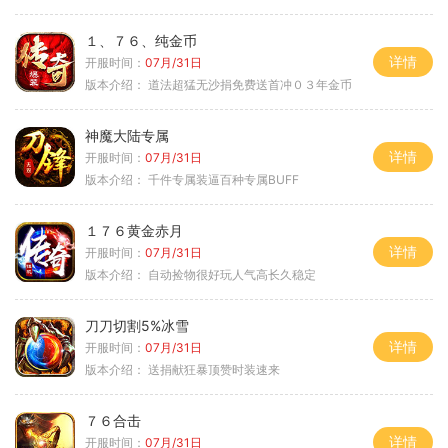
１、７６、纯金币
详情
开服时间：
07月/31日
版本介绍：
道法超猛无沙捐免费送首冲０３年金币
神魔大陆专属
详情
开服时间：
07月/31日
版本介绍：
千件专属装逼百种专属BUFF
１７６黄金赤月
详情
开服时间：
07月/31日
版本介绍：
自动捡物很好玩人气高长久稳定
刀刀切割5%冰雪
详情
开服时间：
07月/31日
版本介绍：
送捐献狂暴顶赞时装速来
７６合击
详情
开服时间：
07月/31日