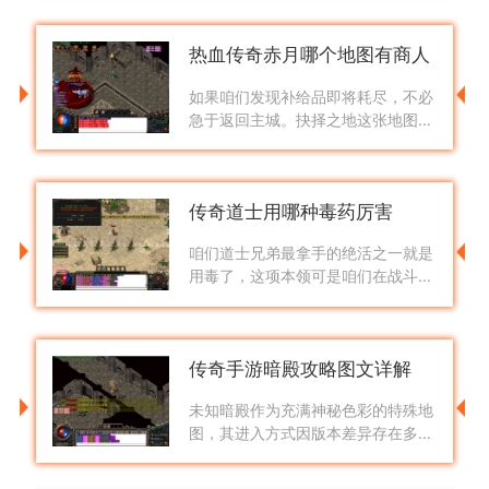
火球，形成组合攻击效果，而单烈火
则是一次性只释放一个烈火球进行单
热血传奇赤月哪个地图有商人
体
如果咱们发现补给品即将耗尽，不必
急于返回主城。抉择之地这张地图的
左下角区域，有一位专门出售各类药
剂的老人。这位隐居的商人能够为咱
们提供持续作战所需的药品支持。许
传奇道士用哪种毒药厉害
多
咱们道士兄弟最拿手的绝活之一就是
用毒了，这项本领可是咱们在战斗中
削弱对手、提升自身威胁的关键手
段。道士的毒术主要分为两种类型：
红毒和绿毒，这两种毒药在颜色、效
传奇手游暗殿攻略图文详解
果和
未知暗殿作为充满神秘色彩的特殊地
图，其进入方式因版本差异存在多种
途径。经典版本通常要求玩家前往盟
重省土城安全区附近，寻找坐标为