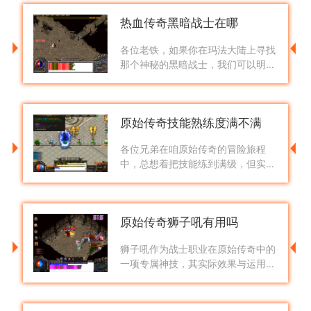
325，340左右的神秘老人NPC，通
热血传奇黑暗战士在哪
过对话选择
各位老铁，如果你在玛法大陆上寻找
那个神秘的黑暗战士，我们可以明确
告诉你，这个家伙就藏在沃玛神殿
里。它原本是沃玛教的成员，在沃玛
教主复活后就被邪恶力量变成了现在
原始传奇技能熟练度满不满
这个
各位兄弟在咱原始传奇的冒险旅程
中，总想着把技能练到满级，但实际
情况可能和大家想的不太一样。技能
等级并不是靠单纯消耗时间就能堆满
的，每升一级都需要对应的熟练度积
原始传奇狮子吼有用吗
累，
狮子吼作为战士职业在原始传奇中的
一项专属神技，其实际效果与运用价
值需根据具体战斗环境进行分析。根
据游戏机制设定，狮子吼属于战士在
开服一定天数后可解锁学习的高级技