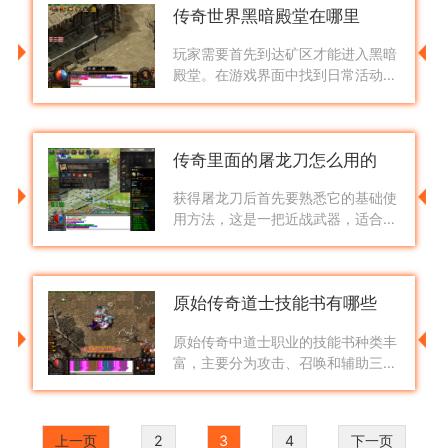
传奇世界黑暗殿堂在哪里
能
玩家需要首先到达矿区才能进入黑暗
殿堂。在游戏界面中找到日常活动的
菜单，从中选择进入矿区的选项。进
入矿区后，玩家必须依次穿过A一层
到C一层，遵循预设的路线前进。完
传奇里面的屠龙刀怎么用的
成这些
获得屠龙刀后首先要熟悉它的基础使
用方法，这是一把近战武器，适合在
近距离与敌人搏斗。使用时注意掌握
攻击节奏，连续挥砍可以打出不错的
伤害，但要注意自己的体力消耗。在
原始传奇道士技能书有哪些
面
原始传奇中道士职业的技能书种类丰
富，主要分为攻击、召唤和辅助三大
类别，这些技能书构成了道士职业的
核心玩法体系。在攻击类技能中，灵
魂火符是道士前期的主要远程攻击手
上一页
2
3
4
下一页
段