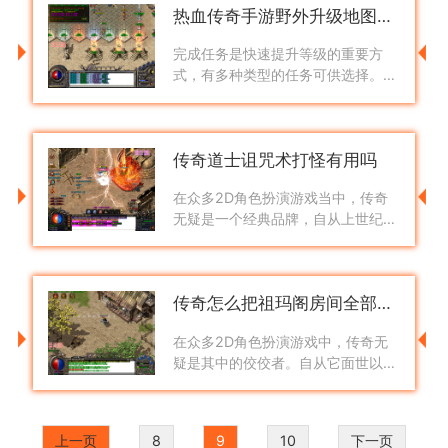
热血传奇手游野外升级地图攻略
边走
完成任务是快速提升等级的重要方
式，有多种类型的任务可供选择。主
线任务和支线任务不仅提供丰富经
验，还能帮助玩家熟悉游戏机制和故
事背景。日常任务每日可完成多次，
传奇道士诅咒术打怪有用吗
虽然经
在众多2D角色扮演游戏当中，传奇
无疑是一个经典品牌，自从上世纪末
问世以来，这款游戏以其独特的魅
力，在玩家心中占据着不可替代的地
位。传奇以其万人在线的特性，为玩
传奇怎么把祖玛阁房间全部走完
家创造了
在众多2D角色扮演游戏中，传奇无
疑是其中的佼佼者。自从它面世以
来，便以其独特的游戏设定、万人在
线的特点捕获了无数玩家的心。我们
不仅要谈论传奇的魔力，还将深入探
上一页
8
9
10
下一页
讨如何在