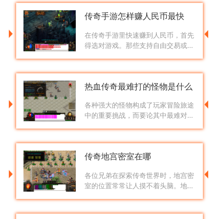
而增长，装备提供的附加攻击力会直
传奇手游怎样赚人民币最快
接
在传奇手游里快速赚到人民币，首先
得选对游戏。那些支持自由交易或者
点卡制、装备不绑定的版本才是适合
兄弟们奋斗的舞台，因为这些游戏里
的装备和材料能够自由买卖，变现渠
热血传奇最难打的怪物是什么
道
各种强大的怪物构成了玩家冒险旅途
中的重要挑战，而要论其中最难对付
的怪物，早期的触龙神无疑是许多老
玩家的噩梦。这种被称为邪恶蜈蚣的
怪物早期分布在猪洞七层和蜈蚣洞，
传奇地宫密室在哪
其
各位兄弟在探索传奇世界时，地宫密
室的位置常常让人摸不着头脑。地宫
密室隐藏在特定地图的特殊区域，需
要咱们找到对应的NPC传送员，选择
神秘地带选项，进入皇陵秘境后往左