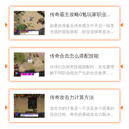
辅助能力与生存韧性，这与防御属性
和生命值上限直接相关。通过提升生
传奇霸主攻略0氪玩家职业选择
命
如果你准备在传奇霸主中开启一段零
充值的冒险旅程，职业选择将是决定
你游戏体验最关键的一步。游戏中有
几个各具特色的职业供你挑选，每个
职业都有其独特的玩法和成长路径，
传奇合击怎么搭配技能
对
伙伴们在研究技能搭配时，首先要理
解不同职业组合产生的合击效果。战
士与战士组合的破魂斩在近战输出方
面表现突出，两个道士组合的噬魂沼
泽则擅长持续毒伤，法师与法师组合
传奇攻击力计算方法
的
攻击力的计算是一个涉及多个因素的
综合过程，角色的基础攻击力取决于
职业和等级属性，不同职业具有各自
的基础攻击系数，该系数会等级提升